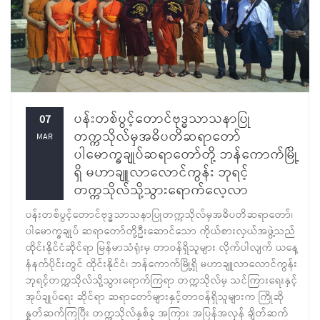
ပန်းတစ်ပွင့်တောင်ဗုဒ္ဓသာသနာပြု
07
တက္ကသိုလ်မှအဓိပတိဆရာတော်
MAR
ပါမောက္ခချုပ်ဆရာတော်တို့ ဘန်ကောက်မြို့
ရှိ မဟာချူလာလောင်ကွန်း ဘုရင့်
တက္ကသိုလ်သို့သွားရောက်လေ့လာ
ပန်းတစ်ပွင့်တောင်ဗုဒ္ဓသာသနာပြုတက္ကသိုလ်မှအဓိပတိဆရာတော်၊
ပါမောက္ခချုပ် ဆရာတော်တို့ဦးဆောင်သော ကိုယ်စားလှယ်အဖွဲ့သည်
ထိုင်းနိုင်ငံဆိုင်ရာ မြန်မာသံရုံးမှ တာဝန်ရှိသူများ လိုက်ပါလျက် ယနေ့
နံနက်ပိုင်းတွင် ထိုင်းနိုင်ငံ၊ ဘန်ကောက်မြို့ရှိ မဟာချူလာလောင်ကွန်း
ဘုရင့်တက္ကသိုလ်သို့သွားရောက်ကြရာ တက္ကသိုလ်မှ သင်ကြားရေးနှင့်
အုပ်ချုပ်ရေး ဆိုင်ရာ ဆရာတော်များနှင့်တာဝန်ရှိသူများက ကြိုဆို
နှုတ်ဆက်ကြပြီး တက္ကသိုလ်နှစ်ခု အကြား အပြန်အလှန် ချိတ်ဆက်