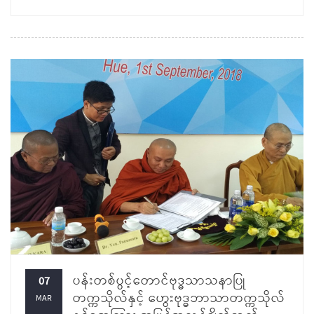
ပန်းတစ်ပွင့်တောင်ဗုဒ္ဓသာသနာပြု
07
တက္ကသိုလ်နှင့် ဟွေးဗုဒ္ဓဘာသာတက္ကသိုလ်
MAR