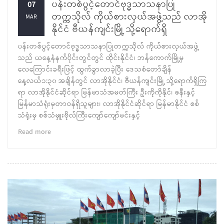
ပန်းတစ်ပွင့်တောင်ဗုဒ္ဓသာသနာပြု
07
တက္ကသိုလ် ကိုယ်စားလှယ်အဖွဲ့သည် လာအို
MAR
နိုင်ငံ ဗီယန်ကျင်းမြို့ သို့ရောက်ရှိ
ပန်းတစ်ပွင့်တောင်ဗုဒ္ဓသာသနာပြုတက္ကသိုလ် ကိုယ်စားလှယ်အဖွဲ့
သည် ယနေ့နံနက်ပိုင်းတွင်တွင် ထိုင်းနိုင်ငံ၊ ဘန်ကောက်မြို့မှ
လေကြောင်းခရီးဖြင့် ထွက်ခွာလာခဲ့ပြီး ဒေသစံတော်ချိန်
နေ့လယ်၁:၃၀ အချိန်တွင် လာအိုနိုင်ငံ၊ ဗီယန်ကျင်းမြို့ သို့ရောက်ရှိကြ
ရာ လာအိုနိုင်ငံဆိုင်ရာ မြန်မာသံအမတ်ကြီး ဦးကိုကိုနိုင်၊ ဇနီးနှင့်
မြန်မာသံရုံးမှတာဝန်ရှိသူများ၊ လာအိုနိုင်ငံဆိုင်ရာ မြန်မာနိုင်ငံ စစ်
သံရုံးမှ စစ်သံမှူးဗိုလ်ကြီးကျော်ကျော်မင်းနှင့်
Read more