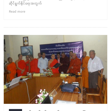
ဆိုင်ရွက်နိုင်ရေးအတွက်
Read more