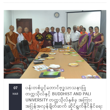
ပန်းတစ်ပွင့်တောင်ဗုဒ္ဓသာသနာပြု
07
တက္ကသိုလ်နှင့် BUDDHIST AND PALI
MAR
UNIVERSITY တက္ကသိုလ်နှစ်ခု အကြား
အပြန်အလှန်ချိတ်ဆက် ဆိုင်ရွက်နိုင်နိုင်ရေး