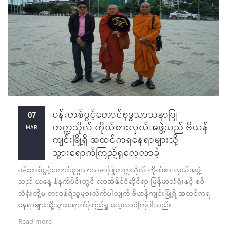
ပန်းတစ်ပွင့်တောင်ဗုဒ္ဓသာသနာပြု
07
တက္ကသိုလ် ကိုယ်စားလှယ်အဖွဲ့သည် ဗီယန်
MAR
ကျင်းမြို့ရှိ အထင်ကရနေရာများသို့
သွားရောက်ကြည့်ရှုလေ့လာခဲ့
ပန်းတစ်ပွင့်တောင်ဗုဒ္ဓသာသနာပြုတက္ကသိုလ် ကိုယ်စားလှယ်အဖွဲ့
သည် ယနေ့ နံနက်ပိုင်းတွင် လာအိုနိုင်ငံဆိုင်ရာ မြန်မာသံရုံးနှင့် စစ်
သံရုံးတို့မှ တာဝန်ရှိသူများလိုက်ပါလျက် ဗီယန်ကျင်းမြို့ရှိ အထင်ကရ
နေရာများသို့သွားရောက်ကြည့်ရှု လေ့လာခဲ့ကြပါသည်။
Read more