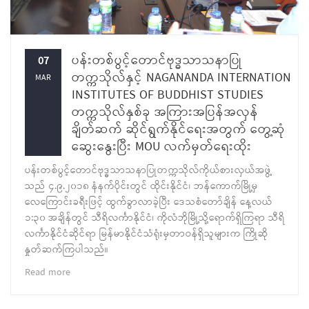
ပန်းတစ်ပွင့်တောင်ဗုဒ္ဓသာသနာပြု
07
တက္ကသိုလ်နှင့် NAGANANDA INTERNATION
MAR
INSTITUTES OF BUDDHIST STUDIES
တက္ကသိုလ်နှစ်ခု အကြားအပြန်အလှန်
ချိတ်ဆက် ဆိုင်ရွက်နိုင်ရေးအတွက် တွေ့ဆုံ
ဆွေးနွေးပြီး MOU လက်မှတ်ရေးထိုး
ပန်းတစ်ပွင့်တောင်ဗုဒ္ဓသာသနာပြုတက္ကသိုလ်ကိုယ်စားလှယ်အဖွဲ့
သည် ၄.၉.၂၀၁၈ နံနက်ပိုင်းတွင် ထိုင်းနိုင်ငံ၊ ဘန်ကောက်မြို့မှ
လေကြောင်းခရီးဖြင့် ထွက်ခွာလာခဲ့ပြီး ဒေသစံတော်ချိန် နေ့လယ်
၁:၃၀ အချိန်တွင် သီရိလင်္ကာနိုင်ငံ၊ ကိုလံဘိုမြို့သို့ရောက်ရှိကြရာ သီရိ
လင်္ကာနိုင်ငံဆိုင်ရာ မြန်မာနိုင်ငံသံရုံးမှတာဝန်ရှိသူများက ကြိုဆို
နှုတ်ဆက်ကြပါသည်။
Read more