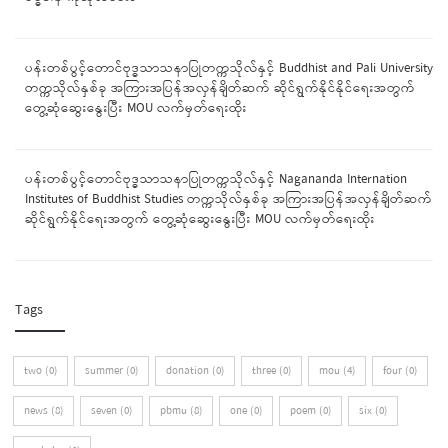
ပန်းတစ်ပွင့်တောင်ဗုဒ္ဓသာသနာပြုတက္ကသိုလ်နှင့် Buddhist and Pali University
တက္ကသိုလ်နှစ်ခု အကြားအပြန်အလှန်ချိတ်ဆက် ဆိုင်ရွက်နိုင်နိုင်ရေးအတွက်
တွေ့ဆုံဆွေးနွေးပြီး MOU လက်မှတ်ရေးထိုး
ပန်းတစ်ပွင့်တောင်ဗုဒ္ဓသာသနာပြုတက္ကသိုလ်နှင့် Nagananda Internation
Institutes of Buddhist Studies တက္ကသိုလ်နှစ်ခု အကြားအပြန်အလှန်ချိတ်ဆက်
ဆိုင်ရွက်နိုင်ရေးအတွက် တွေ့ဆုံဆွေးနွေးပြီး MOU လက်မှတ်ရေးထိုး
Tags
two (0)
summer (0)
donation (0)
three (0)
mou (4)
four (0)
news (8)
seven (0)
pbmu (8)
one (0)
poem (0)
six (0)