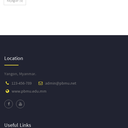
naykglar (0)
Location
Yangon, Myanmar.
123-456-789
admin@pbmu.net
www.pbmu.edu.mm
Useful Links