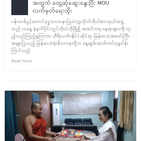
အတွက် တွေ့ဆုံဆွေးနွေးပြီး MOU
လက်မှတ်ရေးထိုး
ပန်းတစ်ပွင့်တောင်ဗုဒ္ဓသာသနာပြုတက္ကသိုလ်ကိုယ်စားလှယ်အဖွဲ့
သည် ယနေ့ နံနက်ပိုင်းတွင်ကိုလံဘိုမြို့ရှိ အထင်ကရ နေရာများကို လှ
ည့်လည်ကြည့်ရှုကြကာ သီရိလင်္ကာနိုင်ငံဆိုင်ရာ မြန်မာသံအမတ်ကြီး
အမှူးပြုသည့် မြန်မာသံရုံးမိသားစုတို့က နေ့ဆွမ်းဆက်ကပ်လှူဒါန်း
ကြပါသည်
Read more