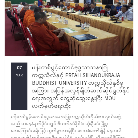
ပန်းတစ်ပွင့်တောင်ဗုဒ္ဓသာသနာပြု
07
တက္ကသိုလ်နှင့် PREAH SIHANOUKRAJA
MAR
BUDDHIST UNIVERSITY တက္ကသိုလ်နှစ်ခု
အကြား အပြန်အလှန်ချိတ်ဆက်ဆိုင်ရွက်နိုင်
ရေးအတွက် တွေ့ဆုံဆွေးနွေးပြီး MOU
လက်မှတ်ရေးထိုး
ပန်းတစ်ပွင့်တောင်ဗုဒ္ဓသာသနာပြုတက္ကသိုလ်ကိုယ်စားလှယ်အဖွဲ့
သည် ယနေ့နံနက်ပိုင်းတွင် ဗီယက်နမ်နိုင်ငံ၊ ဟိုချီမင်းမြို့မှ
လေကြောင်းခရီးဖြင့် ထွက်ခွာလာခဲ့ပြီး ဒေသစံတော်ချိန် နေ့လယ်