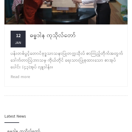
ဓမ္ဓဒါန ကုသိုလ်တော်
12
JAN
ပန်းတစ်ပွင့်တောင်ဗုဒ္ဓသာသနာပြုတက္ကသိုလ် စာကြည့်တိုက်အတွက်
ဒေါက်တာဩဘာသမှ ကိုယ်တိုင် ရေးသားပြုစုထားသော စာအုပ်
ပေါင်း (၄၃)အုပ် လှူဒါန်း။
Read more
Latest News
ဓမ္ဓဒါန ကုသိုလ်တော်