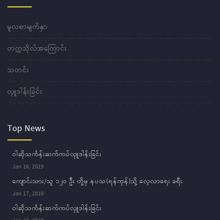
မူလစာမျက်နှာ
တက္ကသိုလ်အကြောင်း
သတင်း
လှူဒါန်းခြင်း
Top News
ဝါဆိုသင်္ကန်းဆက်ကပ်လှူဒါန်းခြင်း
Jan 16, 2019
ကျောင်းသား/သူ ၁၂ဝ ဦး တို့မှ နပသ(ရန်ကုန်)သို့ လေ့လာရေး ခရီး
Jan 17, 2019
ဝါဆိုသင်္ကန်းဆက်ကပ်လှူဒါန်းခြင်း