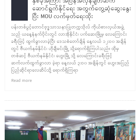
နှစ်ခုအကြား အပြန်အလှန်ချိတ်ဆက်
ဆောင်ရွက်နိုင်ရေး အတွက်တွေ့ဆုံဆွေးနွေး
ပြီး MOU လက်မှတ်ရေးထိုး
ပန်းတစ်ပွင့်တောင်ဗုဒ္ဓသာသနာပြုတက္ကသိုလ် ကိုယ်စားလှယ်အဖွဲ့
သည် ယနေ့နံနက်ပိုင်းတွင် လာအိုနိုင်ငံ၊ ပက်ဆေးမြို့မှ လေကြောင်း
ခရီးဖြင့် ထွက်ခွာလာခဲ့ပြီး ဒေသစံတော်ချိန် နေ့လယ် ၁၂:ဝ၀ အချိန်
တွင် ဗီယက်နမ်နိုင်ငံ၊ ဟိုချီမင်းမြို့ သို့ရောက်ရှိကြပါသည်။ ထိုမှ
တစ်ဆင့် ဗီယက်နမ်နိုင်ငံ၊ ဟွေးမြို့ သို့ လေကြောင်းခရီးဖြင့်
ဆက်လက်ထွက်ခွာလာ ခဲ့ရာ နေ့လယ် ၃:ဝ၀ အချိန်တွင် ဟွေးအပြည်
ပြည်ဆိုင်ရာလေဆိပ်သို့ ရောက်ရှိကြရာ
Read more