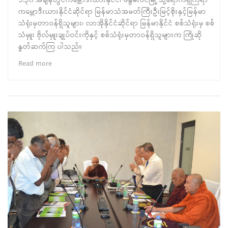
၁:၃၀ အချိန်တွင်ကမ္ဘောဒီးယားနိုင်ငံ၊ ဖနွမ်းပင်မြို့ သို့ရောက်ရှိကြရာ
ကမ္ဘောဒီးယားနိုင်ငံဆိုင်ရာ မြန်မာသံအမတ်ကြီးဦးမြင့်စိုးနှင့်မြန်မာ
သံရုံးမှတာဝန်ရှိသူများ၊ လာအိုနိုင်ငံဆိုင်ရာ မြန်မာနိုင်ငံ စစ်သံရုံးမှ စစ်
သံမှူး ဗိုလ်မှူးချုပ်ဝင်းကိုနှင့် စစ်သံရုံးမှတာဝန်ရှိသူများက ကြိုဆို
နှုတ်ဆက်ကြ ပါသည်။
Read more