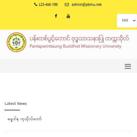
123-456-789
admin@pbmu.net
Latest News
ဓမ္ဓဒါန ကုသိုလ်တော်