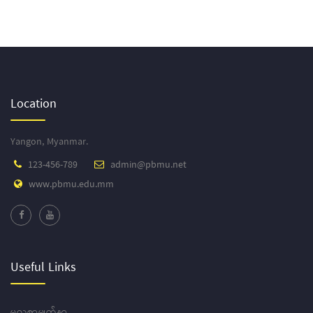
Location
Yangon, Myanmar.
123-456-789
admin@pbmu.net
www.pbmu.edu.mm
Useful Links
မူလစာမျက်နှာ