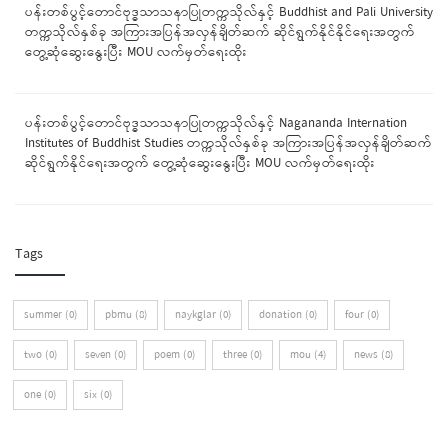
ပန်းတစ်ပွင့်တောင်ဗုဒ္ဓသာသနာပြုတက္ကသိုလ်နှင့် Buddhist and Pali University
တက္ကသိုလ်နှစ်ခု အကြားအပြန်အလှန်ချိတ်ဆက် ဆိုင်ရွက်နိုင်နိုင်ရေးအတွက်
တွေ့ဆုံဆွေးနွေးပြီး MOU လက်မှတ်ရေးထိုး
ပန်းတစ်ပွင့်တောင်ဗုဒ္ဓသာသနာပြုတက္ကသိုလ်နှင့် Nagananda Internation
Institutes of Buddhist Studies တက္ကသိုလ်နှစ်ခု အကြားအပြန်အလှန်ချိတ်ဆက်
ဆိုင်ရွက်နိုင်ရေးအတွက် တွေ့ဆုံဆွေးနွေးပြီး MOU လက်မှတ်ရေးထိုး
Tags
summer (0)
pbmu (8)
naykglar (0)
donation (0)
four (0)
two (0)
seven (0)
poem (0)
three (0)
mou (4)
news (8)
one (0)
six (0)