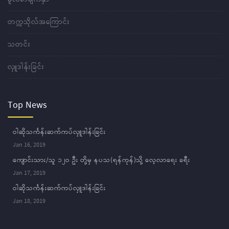
တက္ကသိုလ်အကြောင်း
သတင်း
လှူဒါန်းခြင်း
Top News
ဝါဆိုသင်္ကန်းဆက်ကပ်လှူဒါန်းခြင်း
Jan 16, 2019
ကျောင်းသား/သူ ၁၂ဝ ဦး တို့မှ နပသ(ရန်ကုန်)သို့ လေ့လာရေး ခရီး
Jan 17, 2019
ဝါဆိုသင်္ကန်းဆက်ကပ်လှူဒါန်းခြင်း
Jan 18, 2019