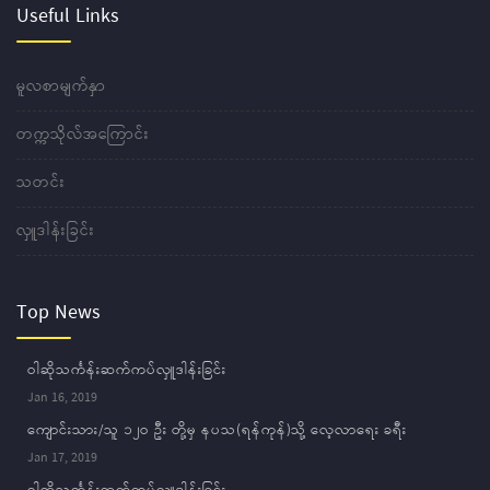
Useful Links
မူလစာမျက်နှာ
တက္ကသိုလ်အကြောင်း
သတင်း
လှူဒါန်းခြင်း
Top News
ဝါဆိုသင်္ကန်းဆက်ကပ်လှူဒါန်းခြင်း
Jan 16, 2019
ကျောင်းသား/သူ ၁၂ဝ ဦး တို့မှ နပသ(ရန်ကုန်)သို့ လေ့လာရေး ခရီး
Jan 17, 2019