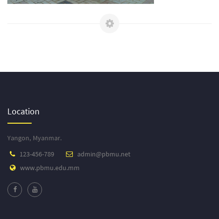
Location
Yangon, Myanmar.
123-456-789
admin@pbmu.net
www.pbmu.edu.mm