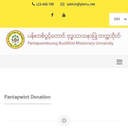
123-456-789
admin@pbmu.net
Pantapwint Donation