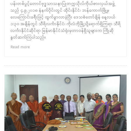
ပန်းတစ်ပွင့်တောင်ဗုဒ္ဓသာသနာပြုတက္ကသိုလ်ကိုယ်စားလှယ်အဖွဲ့
သည် ၄.၉.၂၀၁၈ နံနက်ပိုင်းတွင် ထိုင်းနိုင်ငံ၊ ဘန်ကောက်မြို့မှ
လေကြောင်းခရီးဖြင့် ထွက်ခွာလာခဲ့ပြီး ဒေသစံတော်ချိန် နေ့လယ်
၁:၃၀ အချိန်တွင် သီရိလင်္ကာနိုင်ငံ၊ ကိုလံဘိုမြို့သို့ရောက်ရှိကြရာ သီရိ
လင်္ကာနိုင်ငံဆိုင်ရာ မြန်မာနိုင်ငံသံရုံးမှတာဝန်ရှိသူများက ကြိုဆို
နှုတ်ဆက်ကြပါသည်။
Read more