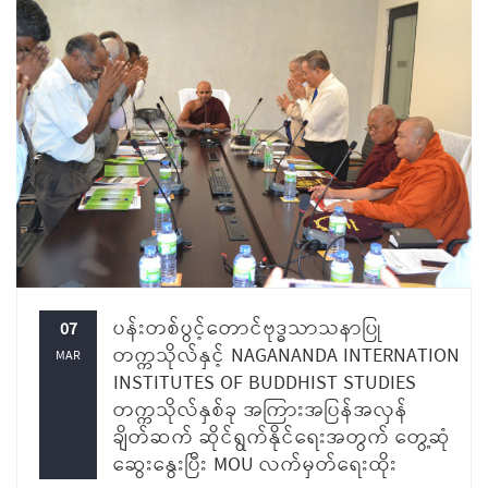
ပန်းတစ်ပွင့်တောင်ဗုဒ္ဓသာသနာပြု
07
တက္ကသိုလ်နှင့် NAGANANDA INTERNATION
MAR
INSTITUTES OF BUDDHIST STUDIES
တက္ကသိုလ်နှစ်ခု အကြားအပြန်အလှန်
ချိတ်ဆက် ဆိုင်ရွက်နိုင်ရေးအတွက် တွေ့ဆုံ
ဆွေးနွေးပြီး MOU လက်မှတ်ရေးထိုး