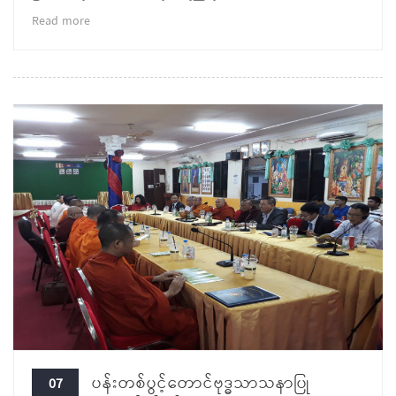
Read more
ပန်းတစ်ပွင့်တောင်ဗုဒ္ဓသာသနာပြု
07