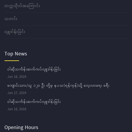
တက္ကသိုလ်အကြောင်း
သတင်း
လှူဒါန်းခြင်း
Top News
ဝါဆိုသင်္ကန်းဆက်ကပ်လှူဒါန်းခြင်း
Jan 16, 2019
ကျောင်းသား/သူ ၁၂ဝ ဦး တို့မှ နပသ(ရန်ကုန်)သို့ လေ့လာရေး ခရီး
Jan 17, 2019
ဝါဆိုသင်္ကန်းဆက်ကပ်လှူဒါန်းခြင်း
Jan 18, 2019
Opening Hours