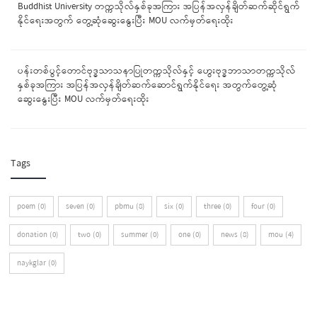
Buddhist University တက္ကသိုလ်နှစ်ခုအကြား အပြန်အလှန်ချိတ်ဆက်ဆိုင်ရွက်
နိုင်ရေးအတွက် တွေ့ဆုံဆွေးနွေးပြီး MOU လက်မှတ်ရေးထိုး
ပန်းတစ်ပွင့်တောင်ဗုဒ္ဓသာသနာပြုတက္ကသိုလ်နှင့် ဟွေးဗုဒ္ဓဘာသာတက္ကသိုလ်
နှစ်ခုအကြား အပြန်အလှန်ချိတ်ဆက်ဆောင်ရွက်နိုင်ရေး အတွက်တွေ့ဆုံ
ဆွေးနွေးပြီး MOU လက်မှတ်ရေးထိုး
Tags
poem (0)
seven (0)
pbmu (8)
six (0)
three (0)
four (0)
donation (0)
two (0)
summer (0)
one (0)
news (8)
mou (4)
naykglar (0)