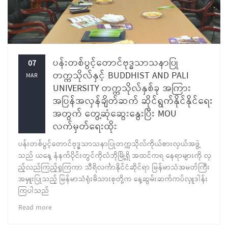
ပန်းတစ်ပွင့်တောင်ဗုဒ္ဓသာသနာပြု
07
တက္ကသိုလ်နှင့် BUDDHIST AND PALI
MAR
UNIVERSITY တက္ကသိုလ်နှစ်ခု အကြား
အပြန်အလှန်ချိတ်ဆက် ဆိုင်ရွက်နိုင်နိုင်ရေး
အတွက် တွေ့ဆုံဆွေးနွေးပြီး MOU
လက်မှတ်ရေးထိုး
ပန်းတစ်ပွင့်တောင်ဗုဒ္ဓသာသနာပြုတက္ကသိုလ်ကိုယ်စားလှယ်အဖွဲ့
သည် ယနေ့ နံနက်ပိုင်းတွင်ကိုလံဘိုမြို့ရှိ အထင်ကရ နေရာများကို လှ
ည့်လည်ကြည့်ရှုကြကာ သီရိလင်္ကာနိုင်ငံဆိုင်ရာ မြန်မာသံအမတ်ကြီး
အမှူးပြုသည့် မြန်မာသံရုံးမိသားစုတို့က နေ့ဆွမ်းဆက်ကပ်လှူဒါန်း
ကြပါသည်
Read more