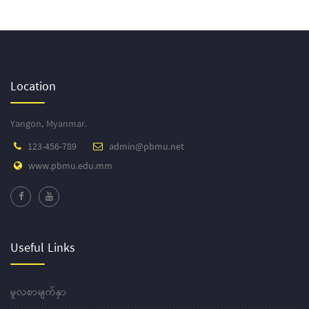
Location
Yangon, Myanmar.
123-456-789
admin@pbmu.net
www.pbmu.edu.mm
Useful Links
မူလစာမျက်နှာ