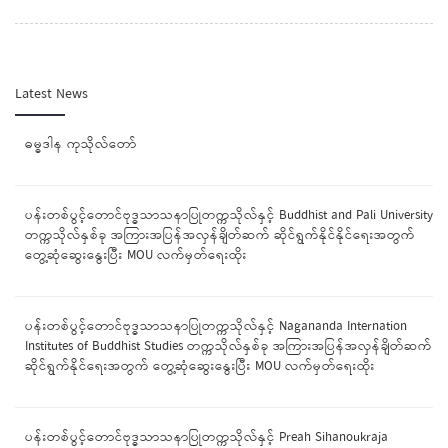
Latest News
ဓမ္ဓဒါန ကုသိုလ်တော်
ပန်းတစ်ပွင့်တောင်ဗုဒ္ဓသာသနာပြုတက္ကသိုလ်နှင့် Buddhist and Pali University
တက္ကသိုလ်နှစ်ခု အကြားအပြန်အလှန်ချိတ်ဆက် ဆိုင်ရွက်နိုင်နိုင်ရေးအတွက်
တွေ့ဆုံဆွေးနွေးပြီး MOU လက်မှတ်ရေးထိုး
ပန်းတစ်ပွင့်တောင်ဗုဒ္ဓသာသနာပြုတက္ကသိုလ်နှင့် Nagananda Internation
Institutes of Buddhist Studies တက္ကသိုလ်နှစ်ခု အကြားအပြန်အလှန်ချိတ်ဆက်
ဆိုင်ရွက်နိုင်ရေးအတွက် တွေ့ဆုံဆွေးနွေးပြီး MOU လက်မှတ်ရေးထိုး
ပန်းတစ်ပွင့်တောင်ဗုဒ္ဓသာသနာပြုတက္ကသိုလ်နှင့် Preah Sihanoukraja