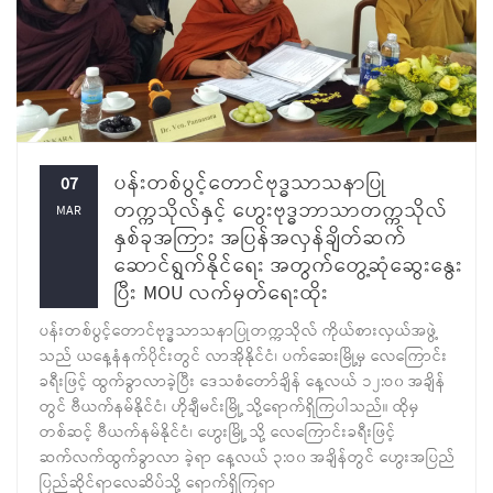
ပန်းတစ်ပွင့်တောင်ဗုဒ္ဓသာသနာပြု
07
တက္ကသိုလ်နှင့် ဟွေးဗုဒ္ဓဘာသာတက္ကသိုလ်
MAR
နှစ်ခုအကြား အပြန်အလှန်ချိတ်ဆက်
ဆောင်ရွက်နိုင်ရေး အတွက်တွေ့ဆုံဆွေးနွေး
ပြီး MOU လက်မှတ်ရေးထိုး
ပန်းတစ်ပွင့်တောင်ဗုဒ္ဓသာသနာပြုတက္ကသိုလ် ကိုယ်စားလှယ်အဖွဲ့
သည် ယနေ့နံနက်ပိုင်းတွင် လာအိုနိုင်ငံ၊ ပက်ဆေးမြို့မှ လေကြောင်း
ခရီးဖြင့် ထွက်ခွာလာခဲ့ပြီး ဒေသစံတော်ချိန် နေ့လယ် ၁၂:ဝ၀ အချိန်
တွင် ဗီယက်နမ်နိုင်ငံ၊ ဟိုချီမင်းမြို့ သို့ရောက်ရှိကြပါသည်။ ထိုမှ
တစ်ဆင့် ဗီယက်နမ်နိုင်ငံ၊ ဟွေးမြို့ သို့ လေကြောင်းခရီးဖြင့်
ဆက်လက်ထွက်ခွာလာ ခဲ့ရာ နေ့လယ် ၃:ဝ၀ အချိန်တွင် ဟွေးအပြည်
ပြည်ဆိုင်ရာလေဆိပ်သို့ ရောက်ရှိကြရာ