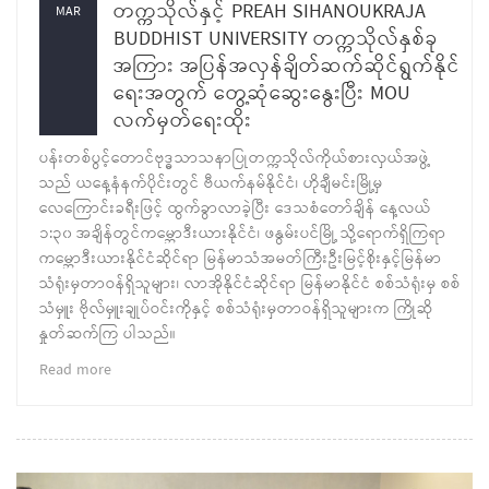
တက္ကသိုလ်နှင့် PREAH SIHANOUKRAJA
MAR
BUDDHIST UNIVERSITY တက္ကသိုလ်နှစ်ခု
အကြား အပြန်အလှန်ချိတ်ဆက်ဆိုင်ရွက်နိုင်
ရေးအတွက် တွေ့ဆုံဆွေးနွေးပြီး MOU
လက်မှတ်ရေးထိုး
ပန်းတစ်ပွင့်တောင်ဗုဒ္ဓသာသနာပြုတက္ကသိုလ်ကိုယ်စားလှယ်အဖွဲ့
သည် ယနေ့နံနက်ပိုင်းတွင် ဗီယက်နမ်နိုင်ငံ၊ ဟိုချီမင်းမြို့မှ
လေကြောင်းခရီးဖြင့် ထွက်ခွာလာခဲ့ပြီး ဒေသစံတော်ချိန် နေ့လယ်
၁:၃၀ အချိန်တွင်ကမ္ဘောဒီးယားနိုင်ငံ၊ ဖနွမ်းပင်မြို့ သို့ရောက်ရှိကြရာ
ကမ္ဘောဒီးယားနိုင်ငံဆိုင်ရာ မြန်မာသံအမတ်ကြီးဦးမြင့်စိုးနှင့်မြန်မာ
သံရုံးမှတာဝန်ရှိသူများ၊ လာအိုနိုင်ငံဆိုင်ရာ မြန်မာနိုင်ငံ စစ်သံရုံးမှ စစ်
သံမှူး ဗိုလ်မှူးချုပ်ဝင်းကိုနှင့် စစ်သံရုံးမှတာဝန်ရှိသူများက ကြိုဆို
နှုတ်ဆက်ကြ ပါသည်။
Read more