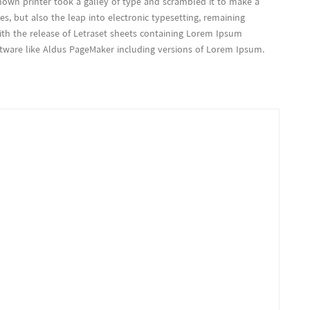
wn printer took a galley of type and scrambled it to make a
es, but also the leap into electronic typesetting, remaining
ith the release of Letraset sheets containing Lorem Ipsum
tware like Aldus PageMaker including versions of Lorem Ipsum.