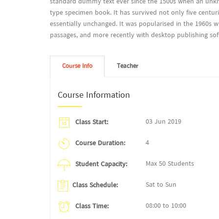
standard dummy text ever since the 1500s when an unkno
type specimen book. It has survived not only five centuri
essentially unchanged. It was popularised in the 1960s w
passages, and more recently with desktop publishing sof
Course Info
Teacher
Course Information
03 Jun 2019
Class Start:
4
Course Duration:
Max 50 Students
Student Capacity:
Sat to Sun
Class Schedule:
08:00 to 10:00
Class Time: