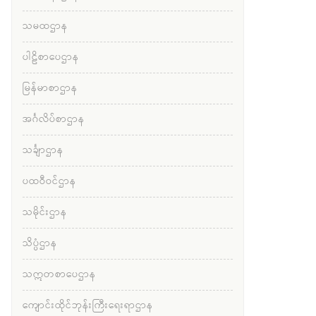
သမထဌာန
ပါဠိစာပေဌာန
မြန်မာစာဌာန
အင်္ဂလိပ်စာဌာန
သင်္ချာဌာန
ပထဝီဝင်ဌာန
သမိုင်းဌာန
သိပ္ပံဌာန
သဣတစာပေဌာန
ကျောင်းထိုင်ဘုန်းကြီးရေးရာဌာန