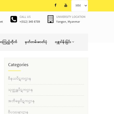
CALL US
UNIVERSITY LOCATION
et
+(012) 345 6789
Yangon, Myanmar
စာကြည့်တိုက်
မှတ်တမ်းဓာတ်ပုံ
လှူဒါန်းခြင်း
Categories
ဝိနယပိဋကဌာန
သုတ္တန္တပိဋကဌာန
အဘိဓမ္မပိဋကဌာန
ဝိပဿနာဌာန