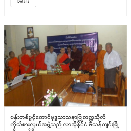
Details
J
ပန်းတစ်ပွင့်တောင်ဗုဒ္ဓသာသနာပြုတက္ကသိုလ်
ကိုယ်စားလှယ်အဖွဲ့သည် လာအိုနိုင်ငံ ဗီယန်ကျင်းမြို့