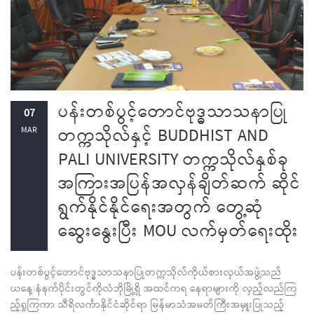
ပန်းတစ်ပွင့်တောင်ဗုဒ္ဓသာသနာပြု
07
တက္ကသိုလ်နှင့် BUDDHIST AND
MAR
PALI UNIVERSITY တက္ကသိုလ်နှစ်ခု
အကြားအပြန်အလှန်ချိတ်ဆက် ဆိုင်
ရွက်နိုင်နိုင်ရေးအတွက် တွေ့ဆုံ
ဆွေးနွေးပြီး MOU လက်မှတ်ရေးထိုး
ပန်းတစ်ပွင့်တောင်ဗုဒ္ဓသာသနာပြုတက္ကသိုလ်ကိုယ်စားလှယ်အဖွဲ့သည်
ယနေ့ နံနက်ပိုင်းတွင်ကိုလံဘိုမြို့ရှိ အထင်ကရ နေရာများကို လှည့်လည်ကြ
ည့်ရှုကြကာ သီရိလင်္ကာနိုင်ငံဆိုင်ရာ မြန်မာသံအမတ်ကြီးအမှူးပြုသည့်