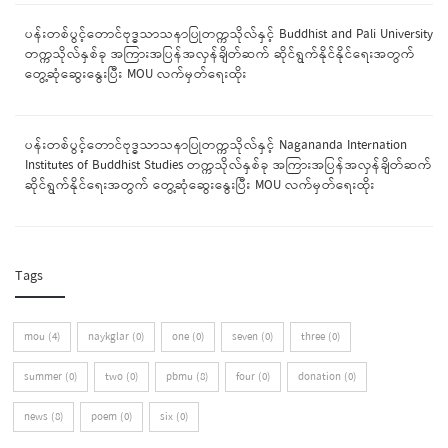
ပန်းတစ်ပွင့်တောင်ဗုဒ္ဓသာသနာပြုတက္ကသိုလ်နှင့် Buddhist and Pali University
တက္ကသိုလ်နှစ်ခု အကြားအပြန်အလှန်ချိတ်ဆက် ဆိုင်ရွက်နိုင်နိုင်ရေးအတွက်
တွေ့ဆုံဆွေးနွေးပြီး MOU လက်မှတ်ရေးထိုး
ပန်းတစ်ပွင့်တောင်ဗုဒ္ဓသာသနာပြုတက္ကသိုလ်နှင့် Nagananda Internation
Institutes of Buddhist Studies တက္ကသိုလ်နှစ်ခု အကြားအပြန်အလှန်ချိတ်ဆက်
ဆိုင်ရွက်နိုင်ရေးအတွက် တွေ့ဆုံဆွေးနွေးပြီး MOU လက်မှတ်ရေးထိုး
Tags
mou (4)
naykglar (0)
one (0)
seven (0)
three (0)
summer (0)
two (0)
pbmu (8)
four (0)
donation (0)
news (8)
poem (0)
six (0)