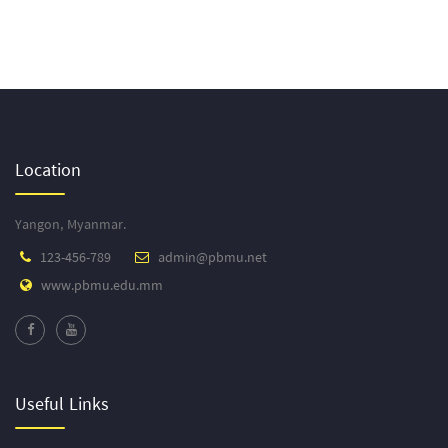
Location
Yangon, Myanmar.
123-456-789
admin@pbmu.net
www.pbmu.edu.mm
Useful Links