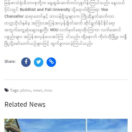
မြန်မာသံရုံးမိသားစုတို့က နေ့ဆွမ်းဆက်ကပ်လှူဒါန်းကြပါသည်။ နေ့လယ်
ပိုင်းတွင်
Buddhist and Pali University
သို့ရောက်ရှိကြရာ
Vice
Chancellor
ဆရာတော်နှင့် တာဝန်ရှိသူများက ကြိုဆိုနှုတ်ဆက်ကာ
တက္ကသိုလ်နှစ်ခု အကြားအပြန်အလှန်ချိတ်ဆက် ဆိုင်ရွက်နိုင်နိုင်ရေး
အတွက်တွေ့ဆုံဆွေးနွေးပြီး
MOU
လက်မှတ်ရေးထိုးကြကာ လက်ဆောင်
ပစ္စည်းများ အပြန်အလှန်ပေးအပ်ကြ ပါသည်။ ထို့နောက် ကိုလံဘိုမြို့မှ ကန္ဒီ
မြို့သို့မော်တော်ယဉ်များဖြင့် ထွက်ခွာလာခဲ့ကြပါသည်။
Share:
Tags:
pbmu
,
news
,
mou
Related News