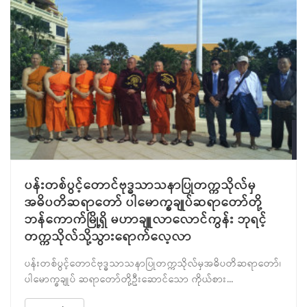
J
ပန်းတစ်ပွင့်တောင်ဗုဒ္ဓသာသနာပြုတက္ကသိုလ်မှ
အဓိပတိဆရာတော် ပါမောက္ခချုပ်ဆရာတော်တို့
ဘန်ကောက်မြို့ရှိ မဟာချူလာလောင်ကွန်း ဘုရင့်
တက္ကသိုလ်သို့သွားရောက်လေ့လာ
ပန်းတစ်ပွင့်တောင်ဗုဒ္ဓသာသနာပြုတက္ကသိုလ်မှအဓိပတိဆရာတော်၊
ပါမောက္ခချုပ် ဆရာတော်တို့ဦးဆောင်သော ကိုယ်စား...