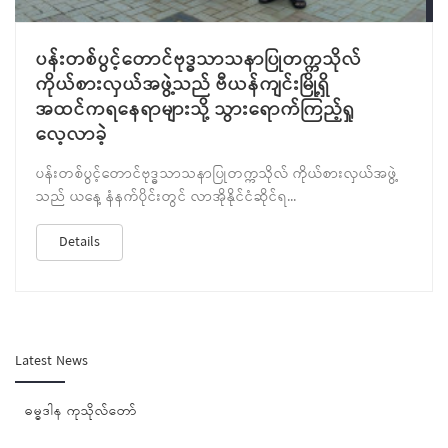
J
ပန်းတစ်ပွင့်တောင်ဗုဒ္ဓသာသနာပြုတက္ကသိုလ်
ကိုယ်စားလှယ်အဖွဲ့သည် ဗီယန်ကျင်းမြို့ရှိ
အထင်ကရနေရာများသို့ သွားရောက်ကြည့်ရှု
လေ့လာခဲ့
ပန်းတစ်ပွင့်တောင်ဗုဒ္ဓသာသနာပြုတက္ကသိုလ် ကိုယ်စားလှယ်အဖွဲ့
သည် ယနေ့ နံနက်ပိုင်းတွင် လာအိုနိုင်ငံဆိုင်ရ...
Details
Latest News
ဓမ္ဓဒါန ကုသိုလ်တော်