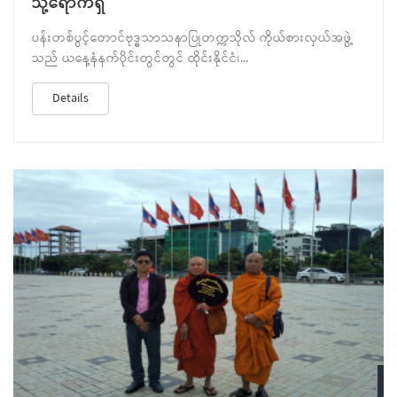
သို့ရောက်ရှိ
ပန်းတစ်ပွင့်တောင်ဗုဒ္ဓသာသနာပြုတက္ကသိုလ် ကိုယ်စားလှယ်အဖွဲ့
သည် ယနေ့နံနက်ပိုင်းတွင်တွင် ထိုင်းနိုင်ငံ၊...
Details