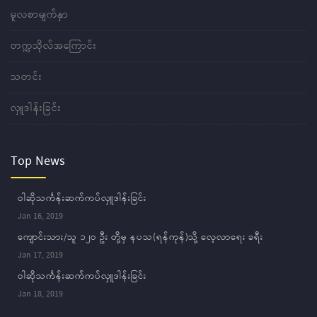
မူလစာမျက်နှာ
တက္ကသိုလ်အကြောင်း
သတင်း
လှူဒါန်းခြင်း
Top News
ဝါဆိုသင်္ကန်းဆက်ကပ်လှူဒါန်းခြင်း
Jan 16, 2019
ကျောင်းသား/သူ ၁၂ဝ ဦး တို့မှ နပသ(ရန်ကုန်)သို့ လေ့လာရေး ခရီး
Jan 17, 2019
ဝါဆိုသင်္ကန်းဆက်ကပ်လှူဒါန်းခြင်း
Jan 18, 2019