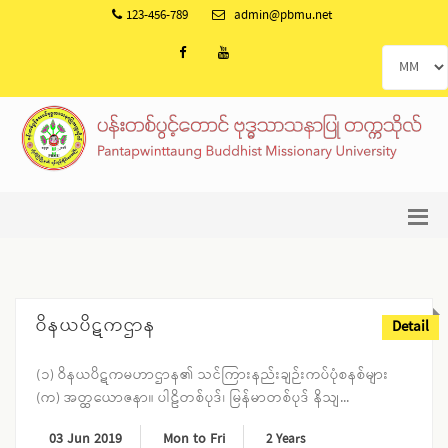
123-456-789
admin@pbmu.net
ဝိနယပိဋကဌာန
Detail
(၁) ဝိနယပိဋကမဟာဌာန၏ သင်ကြားနည်းချဉ်းကပ်ပုံစနစ်များ
(က) အတ္ထယောဇနာ။ ပါဠိတစ်ပုဒ်၊ မြန်မာတစ်ပုဒ် နိသျ...
03 Jun 2019
Mon to Fri
2 Years