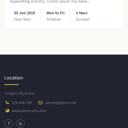
typesetting industry. Lorem Ipsum has been...
03 Jun 2019
Mon to Fri
4 Years
Class Start
Schedule
Duration
Location
Yangon, Myanmar.
123-456-789
admin@pbmu.net
www.pbmu.edu.mm