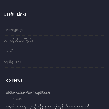
Useful Links
မူလစာမျက်နှာ
တက္ကသိုလ်အကြောင်း
သတင်း
လှူဒါန်းခြင်း
Top News
ဝါဆိုသင်္ကန်းဆက်ကပ်လှူဒါန်းခြင်း
Jan 16, 2019
ကျောင်းသား/သူ ၁၂ဝ ဦး တို့မှ နပသ(ရန်ကုန်)သို့ လေ့လာရေး ခရီး