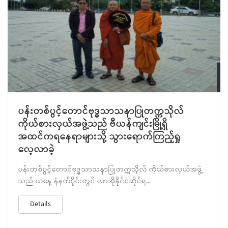
J
ပန်းတစ်ပွင့်တောင်ဗုဒ္ဓသာသနာပြုတက္ကသိုလ်
ကိုယ်စားလှယ်အဖွဲ့သည် ဗီယန်ကျင်းမြို့ရှိ
အထင်ကရနေရာများသို့ သွားရောက်ကြည့်ရှု
လေ့လာခဲ့
ပန်းတစ်ပွင့်တောင်ဗုဒ္ဓသာသနာပြုတက္ကသိုလ် ကိုယ်စားလှယ်အဖွဲ့
သည် ယနေ့ နံနက်ပိုင်းတွင် လာအိုနိုင်ငံဆိုင်ရ...
Details