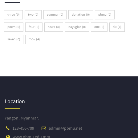
three (0)
two (0)
summer (0)
donation (0)
pbmu (8)
poem (0)
four (0)
news (8)
naykglar (0)
one (0)
six (0)
seven (0)
mou (4)
Location
Yangon, Myanmar.
123-456-789
admin@pbmu.net
www.pbmu.edu.mm