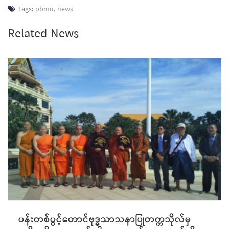
Tags:
pbmu
,
news
Related News
J
ပန်းတစ်ပွင့်တောင်ဗုဒ္ဓသာသနာပြုတက္ကသိုလ်မှ