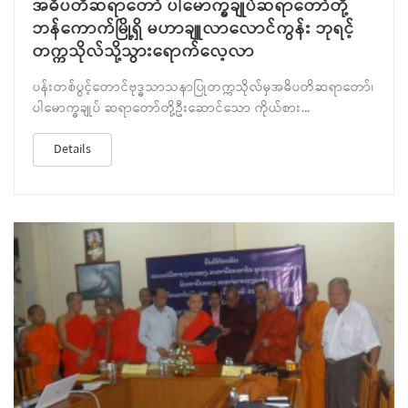
အဓိပတိဆရာတော် ပါမောက္ခချုပ်ဆရာတော်တို့
ဘန်ကောက်မြို့ရှိ မဟာချူလာလောင်ကွန်း ဘုရင့်
တက္ကသိုလ်သို့သွားရောက်လေ့လာ
ပန်းတစ်ပွင့်တောင်ဗုဒ္ဓသာသနာပြုတက္ကသိုလ်မှအဓိပတိဆရာတော်၊
ပါမောက္ခချုပ် ဆရာတော်တို့ဦးဆောင်သော ကိုယ်စား...
Details