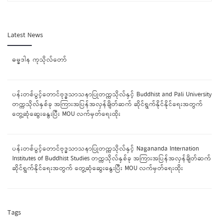
Latest News
ဓမ္ဓဒါန ကုသိုလ်တော်
ပန်းတစ်ပွင့်တောင်ဗုဒ္ဓသာသနာပြုတက္ကသိုလ်နှင့် Buddhist and Pali University
တက္ကသိုလ်နှစ်ခု အကြားအပြန်အလှန်ချိတ်ဆက် ဆိုင်ရွက်နိုင်နိုင်ရေးအတွက်
တွေ့ဆုံဆွေးနွေးပြီး MOU လက်မှတ်ရေးထိုး
ပန်းတစ်ပွင့်တောင်ဗုဒ္ဓသာသနာပြုတက္ကသိုလ်နှင့် Nagananda Internation
Institutes of Buddhist Studies တက္ကသိုလ်နှစ်ခု အကြားအပြန်အလှန်ချိတ်ဆက်
ဆိုင်ရွက်နိုင်ရေးအတွက် တွေ့ဆုံဆွေးနွေးပြီး MOU လက်မှတ်ရေးထိုး
Tags