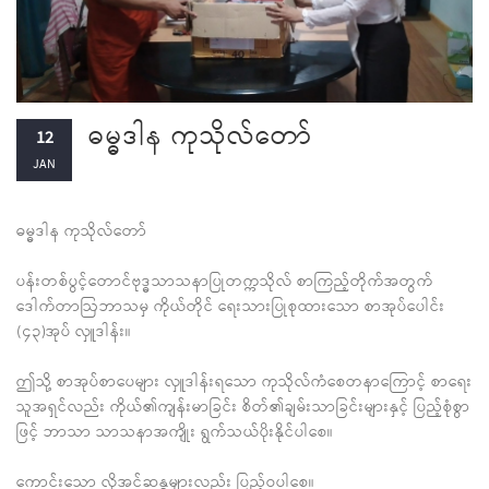
ဓမ္ဓဒါန ကုသိုလ်တော်
12
JAN
ဓမ္ဓဒါန ကုသိုလ်တော်
ပန်းတစ်ပွင့်တောင်ဗုဒ္ဓသာသနာပြုတက္ကသိုလ် စာကြည့်တိုက်အတွက်
ဒေါက်တာဩဘာသမှ ကိုယ်တိုင် ရေးသားပြုစုထားသော စာအုပ်ပေါင်း
(၄၃)အုပ် လှူဒါန်း။
ဤသို့ စာအုပ်စာပေများ လှူဒါန်းရသော ကုသိုလ်ကံစေတနာကြောင့် စာရေး
သူအရှင်လည်း ကိုယ်၏ကျန်းမာခြင်း စိတ်၏ချမ်းသာခြင်းများနှင့် ပြည့်စုံစွာ
ဖြင့် ဘာသာ သာသနာအကျိုး ရွက်သယ်ပိုးနိုင်ပါစေ။
ကောင်းသော လိုအင်ဆန္ဒများလည်း ပြည့်ဝပါစေ။