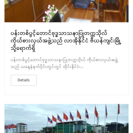
J
ပန်းတစ်ပွင့်တောင်ဗုဒ္ဓသာသနာပြုတက္ကသိုလ်
ကိုယ်စားလှယ်အဖွဲ့သည် လာအိုနိုင်ငံ ဗီယန်ကျင်းမြို့
သို့ရောက်ရှိ
ပန်းတစ်ပွင့်တောင်ဗုဒ္ဓသာသနာပြုတက္ကသိုလ် ကိုယ်စားလှယ်အဖွဲ့
သည် ယနေ့နံနက်ပိုင်းတွင်တွင် ထိုင်းနိုင်ငံ၊...
Details