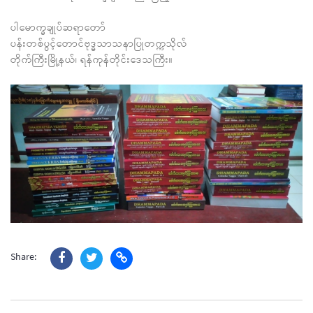
ပါမောက္ခချုပ်ဆရာတော်
ပန်းတစ်ပွင့်တောင်ဗုဒ္ဓသာသနာပြုတက္ကသိုလ်
တိုက်ကြီးမြို့နယ်၊ ရန်ကုန်တိုင်းဒေသကြီး။
Share: