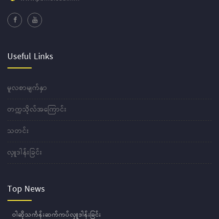
Useful Links
မူလစာမျက်နှာ
တက္ကသိုလ်အကြောင်း
သတင်း
လှူဒါန်းခြင်း
Top News
ဝါဆိုသင်္ကန်းဆက်ကပ်လှူဒါန်းခြင်း