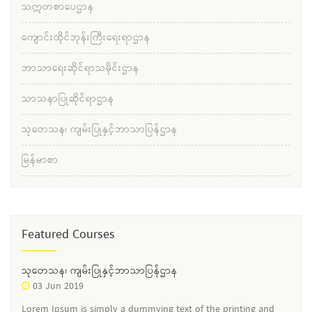
သဣတစာပေဌာန
ကျောင်းထိုင်ဘုန်းကြီးရေးရာဌာန
ဘာသာရေးဆိုင်ရာသမိုင်းဌာန
သာသနာပြုဆိုင်ရာဌာန
သုတေသန၊ ကျမ်းပြုနှင့်ဘာသာပြန်ဌာန
မြန်မာစာ
Featured Courses
သုတေသန၊ ကျမ်းပြုနှင့်ဘာသာပြန်ဌာန
03 Jun 2019
Lorem Ipsum is simply a dummying text of the printing and