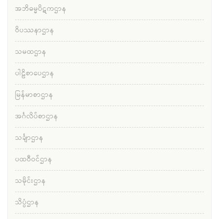
အဘိဓမ္မပိဋကဌာန
ဝိပဿနာဌာန
သမထဌာန
ပါဠိစာပေဌာန
မြန်မာစာဌာန
အင်္ဂလိပ်စာဌာန
သင်္ချာဌာန
ပထဝီဝင်ဌာန
သမိုင်းဌာန
သိပ္ပံဌာန