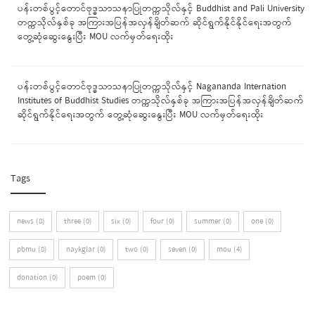
ပန်းတစ်ပွင့်တောင်ဗုဒ္ဓသာသနာပြုတက္ကသိုလ်နှင့် Buddhist and Pali University
တက္ကသိုလ်နှစ်ခု အကြားအပြန်အလှန်ချိတ်ဆက် ဆိုင်ရွက်နိုင်နိုင်ရေးအတွက်
တွေ့ဆုံဆွေးနွေးပြီး MOU လက်မှတ်ရေးထိုး
ပန်းတစ်ပွင့်တောင်ဗုဒ္ဓသာသနာပြုတက္ကသိုလ်နှင့် Nagananda Internation
Institutes of Buddhist Studies တက္ကသိုလ်နှစ်ခု အကြားအပြန်အလှန်ချိတ်ဆက်
ဆိုင်ရွက်နိုင်ရေးအတွက် တွေ့ဆုံဆွေးနွေးပြီး MOU လက်မှတ်ရေးထိုး
Tags
news (8)
three (0)
six (0)
four (0)
summer (0)
one (0)
pbmu (8)
naykglar (0)
two (0)
seven (0)
mou (4)
donation (0)
poem (0)