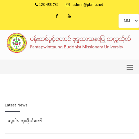
123-456-789
admin@pbmu.net
Latest News
ဓမ္ဓဒါန ကုသိုလ်တော်