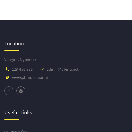
Location
Yangon, Myanmar.
123-456-789
admin@pbmu.net
www.pbmu.edu.mm
Useful Links
မူလစာမျက်နှာ