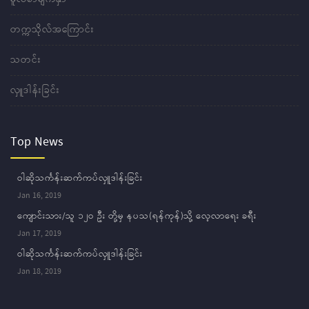
တက္ကသိုလ်အကြောင်း
သတင်း
လှူဒါန်းခြင်း
Top News
ဝါဆိုသင်္ကန်းဆက်ကပ်လှူဒါန်းခြင်း
Jan 16, 2019
ကျောင်းသား/သူ ၁၂ဝ ဦး တို့မှ နပသ(ရန်ကုန်)သို့ လေ့လာရေး ခရီး
Jan 17, 2019
ဝါဆိုသင်္ကန်းဆက်ကပ်လှူဒါန်းခြင်း
Jan 18, 2019