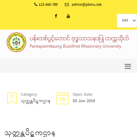
123-456-789
admin@pbmu.net
Category
Open Date
သုတ္တန္တပိဋကဌာန
03 Jun 2019
သုတ္တန္တပိဋကဌာန