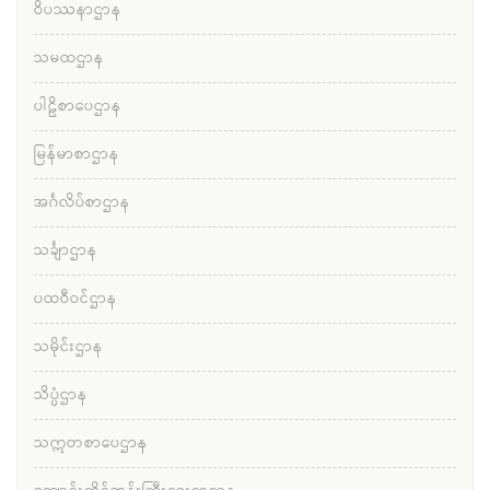
ဝိပဿနာဌာန
သမထဌာန
ပါဠိစာပေဌာန
မြန်မာစာဌာန
အင်္ဂလိပ်စာဌာန
သင်္ချာဌာန
ပထဝီဝင်ဌာန
သမိုင်းဌာန
သိပ္ပံဌာန
သဣတစာပေဌာန