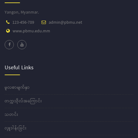
Yangon, Myanmar.
123-456-789
admin@pbmu.net
www.pbmu.edu.mm
Useful Links
မူလစာမျက်နှာ
တက္ကသိုလ်အကြောင်း
သတင်း
လှူဒါန်းခြင်း