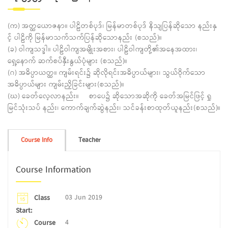
(က) အတ္ထယောဇနာ။ ပါဠိတစ်ပုဒ်၊ မြန်မာတစ်ပုဒ် နိသျပြန်ဆိုသော နည်းနှ
င့် ပါဠိကို မြန်မာသက်သက်ပြန်ဆိုသောနည်း (စသည်)။
(ခ) ဝါကျသဒ္ဒါ။ ပါဠိဝါကျအမျိုးအစား၊ ပါဠိဝါကျတို့၏အနေအထား၊
ရှေ့နောက် ဆက်စပ်နှီးနွယ်ပုံများ (စသည်)။
(ဂ) အဓိပ္ပာယတ္ထ။ ကျမ်းရင်း၌ ဆိုလိုရင်းအဓိပ္ပာယ်များ၊ သွယ်ဝိုက်သော
အဓိပ္ပာယ်များ ကျမ်းညှိခြင်းများ(စသည်)။
(ဃ) ခေတ်လေ့လာနည်း။
စာပေ၌ ဆိုသောအဆိုကို ခေတ်အမြင်ဖြင့် ရှု
မြင်သုံးသပ် နည်း၊ ကောက်ချက်ဆွဲနည်း၊ သင်ခန်းစာထုတ်ယူနည်း(စသည်)။
Course Info
Teacher
Course Information
03 Jun 2019
Class
Start:
4
Course