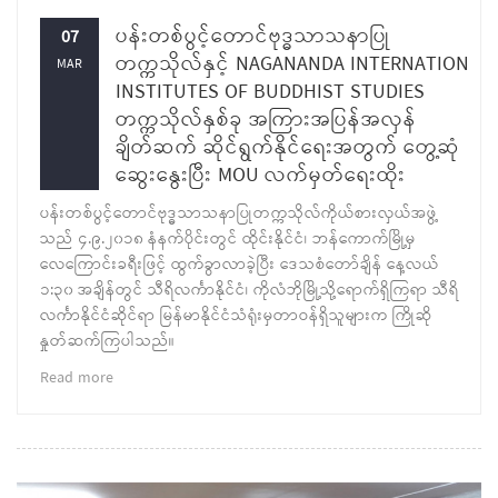
ပန်းတစ်ပွင့်တောင်ဗုဒ္ဓသာသနာပြု
07
တက္ကသိုလ်နှင့် NAGANANDA INTERNATION
MAR
INSTITUTES OF BUDDHIST STUDIES
တက္ကသိုလ်နှစ်ခု အကြားအပြန်အလှန်
ချိတ်ဆက် ဆိုင်ရွက်နိုင်ရေးအတွက် တွေ့ဆုံ
ဆွေးနွေးပြီး MOU လက်မှတ်ရေးထိုး
ပန်းတစ်ပွင့်တောင်ဗုဒ္ဓသာသနာပြုတက္ကသိုလ်ကိုယ်စားလှယ်အဖွဲ့
သည် ၄.၉.၂၀၁၈ နံနက်ပိုင်းတွင် ထိုင်းနိုင်ငံ၊ ဘန်ကောက်မြို့မှ
လေကြောင်းခရီးဖြင့် ထွက်ခွာလာခဲ့ပြီး ဒေသစံတော်ချိန် နေ့လယ်
၁:၃၀ အချိန်တွင် သီရိလင်္ကာနိုင်ငံ၊ ကိုလံဘိုမြို့သို့ရောက်ရှိကြရာ သီရိ
လင်္ကာနိုင်ငံဆိုင်ရာ မြန်မာနိုင်ငံသံရုံးမှတာဝန်ရှိသူများက ကြိုဆို
နှုတ်ဆက်ကြပါသည်။
Read more