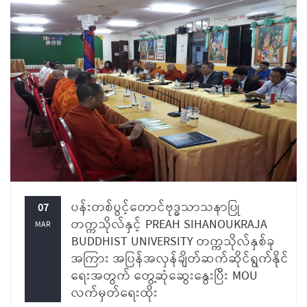
ပန်းတစ်ပွင့်တောင်ဗုဒ္ဓသာသနာပြု
07
တက္ကသိုလ်နှင့် PREAH SIHANOUKRAJA
MAR
BUDDHIST UNIVERSITY တက္ကသိုလ်နှစ်ခု
အကြား အပြန်အလှန်ချိတ်ဆက်ဆိုင်ရွက်နိုင်
ရေးအတွက် တွေ့ဆုံဆွေးနွေးပြီး MOU
လက်မှတ်ရေးထိုး