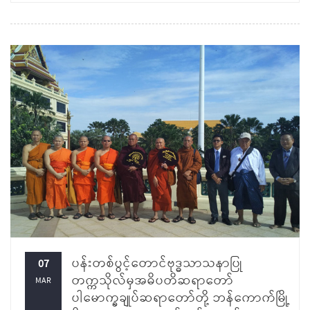
ပန်းတစ်ပွင့်တောင်ဗုဒ္ဓသာသနာပြု
07
တက္ကသိုလ်မှအဓိပတိဆရာတော်
MAR
ပါမောက္ခချုပ်ဆရာတော်တို့ ဘန်ကောက်မြို့