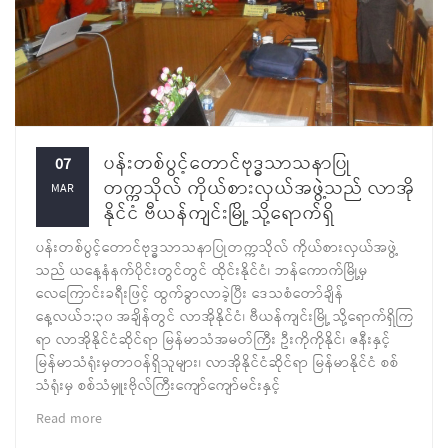
ပန်းတစ်ပွင့်တောင်ဗုဒ္ဓသာသနာပြု
07
တက္ကသိုလ် ကိုယ်စားလှယ်အဖွဲ့သည် လာအို
MAR
နိုင်ငံ ဗီယန်ကျင်းမြို့ သို့ရောက်ရှိ
ပန်းတစ်ပွင့်တောင်ဗုဒ္ဓသာသနာပြုတက္ကသိုလ် ကိုယ်စားလှယ်အဖွဲ့
သည် ယနေ့နံနက်ပိုင်းတွင်တွင် ထိုင်းနိုင်ငံ၊ ဘန်ကောက်မြို့မှ
လေကြောင်းခရီးဖြင့် ထွက်ခွာလာခဲ့ပြီး ဒေသစံတော်ချိန်
နေ့လယ်၁:၃၀ အချိန်တွင် လာအိုနိုင်ငံ၊ ဗီယန်ကျင်းမြို့ သို့ရောက်ရှိကြ
ရာ လာအိုနိုင်ငံဆိုင်ရာ မြန်မာသံအမတ်ကြီး ဦးကိုကိုနိုင်၊ ဇနီးနှင့်
မြန်မာသံရုံးမှတာဝန်ရှိသူများ၊ လာအိုနိုင်ငံဆိုင်ရာ မြန်မာနိုင်ငံ စစ်
သံရုံးမှ စစ်သံမှူးဗိုလ်ကြီးကျော်ကျော်မင်းနှင့်
Read more