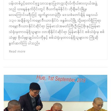
ပန်းတစ်ပွင့်တောင်ဗုဒ္ဓသာသနာပြုတက္ကသိုလ်ကိုယ်စားလှယ်အဖွဲ့
သည် ယနေ့နံနက်ပိုင်းတွင် ဗီယက်နမ်နိုင်ငံ၊ ဟိုချီမင်းမြို့မှ
လေကြောင်းခရီးဖြင့် ထွက်ခွာလာခဲ့ပြီး ဒေသစံတော်ချိန် နေ့လယ်
၁:၃၀ အချိန်တွင်ကမ္ဘောဒီးယားနိုင်ငံ၊ ဖနွမ်းပင်မြို့ သို့ရောက်ရှိကြရာ
ကမ္ဘောဒီးယားနိုင်ငံဆိုင်ရာ မြန်မာသံအမတ်ကြီးဦးမြင့်စိုးနှင့်မြန်မာ
သံရုံးမှတာဝန်ရှိသူများ၊ လာအိုနိုင်ငံဆိုင်ရာ မြန်မာနိုင်ငံ စစ်သံရုံးမှ စစ်
သံမှူး ဗိုလ်မှူးချုပ်ဝင်းကိုနှင့် စစ်သံရုံးမှတာဝန်ရှိသူများက ကြိုဆို
နှုတ်ဆက်ကြ ပါသည်။
Read more