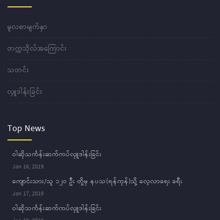
မူလစာမျက်နှာ
တက္ကသိုလ်အကြောင်း
သတင်း
လှူဒါန်းခြင်း
Top News
ဝါဆိုသင်္ကန်းဆက်ကပ်လှူဒါန်းခြင်း
Jan 16, 2019
ကျောင်းသား/သူ ၁၂ဝ ဦး တို့မှ နပသ(ရန်ကုန်)သို့ လေ့လာရေး ခရီး
Jan 17, 2019
ဝါဆိုသင်္ကန်းဆက်ကပ်လှူဒါန်းခြင်း