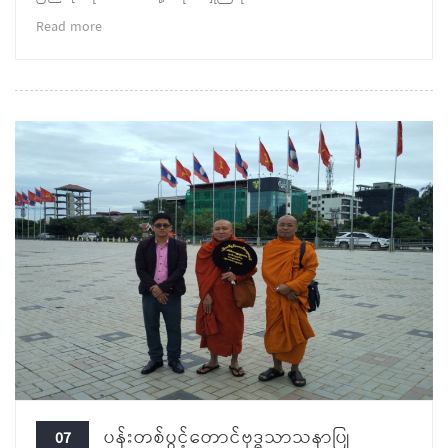
Read more
ပန်းတစ်ပွင့်တောင်ဗုဒ္ဓသာသနာပြု
07