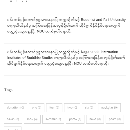
ပန်းတစ်ပွင့်တောင်ဗုဒ္ဓသာသနာပြုတက္ကသိုလ်နှင့် Buddhist and Pali University
တက္ကသိုလ်နှစ်ခု အကြားအပြန်အလှန်ချိတ်ဆက် ဆိုင်ရွက်နိုင်နိုင်ရေးအတွက်
တွေ့ဆုံဆွေးနွေးပြီး MOU လက်မှတ်ရေးထိုး
ပန်းတစ်ပွင့်တောင်ဗုဒ္ဓသာသနာပြုတက္ကသိုလ်နှင့် Nagananda Internation
Institutes of Buddhist Studies တက္ကသိုလ်နှစ်ခု အကြားအပြန်အလှန်ချိတ်ဆက်
ဆိုင်ရွက်နိုင်ရေးအတွက် တွေ့ဆုံဆွေးနွေးပြီး MOU လက်မှတ်ရေးထိုး
Tags
donation (0)
one (0)
four (0)
two (0)
six (0)
naykglar (0)
seven (0)
mou (4)
summer (0)
pbmu (8)
news (8)
poem (0)