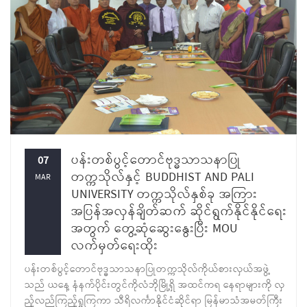
ပန်းတစ်ပွင့်တောင်ဗုဒ္ဓသာသနာပြု
07
တက္ကသိုလ်နှင့် BUDDHIST AND PALI
MAR
UNIVERSITY တက္ကသိုလ်နှစ်ခု အကြား
အပြန်အလှန်ချိတ်ဆက် ဆိုင်ရွက်နိုင်နိုင်ရေး
အတွက် တွေ့ဆုံဆွေးနွေးပြီး MOU
လက်မှတ်ရေးထိုး
ပန်းတစ်ပွင့်တောင်ဗုဒ္ဓသာသနာပြုတက္ကသိုလ်ကိုယ်စားလှယ်အဖွဲ့
သည် ယနေ့ နံနက်ပိုင်းတွင်ကိုလံဘိုမြို့ရှိ အထင်ကရ နေရာများကို လှ
ည့်လည်ကြည့်ရှုကြကာ သီရိလင်္ကာနိုင်ငံဆိုင်ရာ မြန်မာသံအမတ်ကြီး