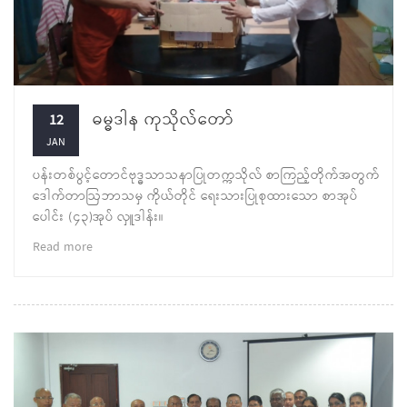
ဓမ္ဓဒါန ကုသိုလ်တော်
12
JAN
ပန်းတစ်ပွင့်တောင်ဗုဒ္ဓသာသနာပြုတက္ကသိုလ် စာကြည့်တိုက်အတွက်
ဒေါက်တာဩဘာသမှ ကိုယ်တိုင် ရေးသားပြုစုထားသော စာအုပ်
ပေါင်း (၄၃)အုပ် လှူဒါန်း။
Read more