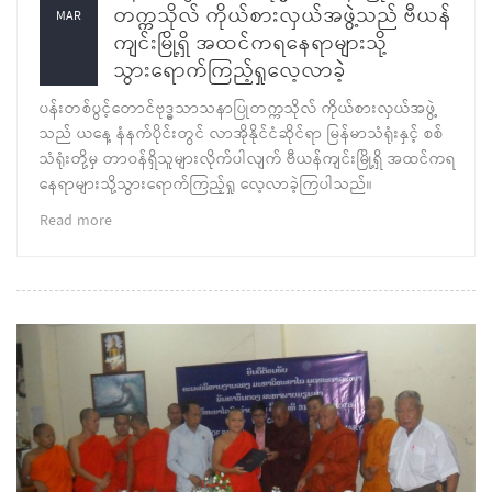
တက္ကသိုလ် ကိုယ်စားလှယ်အဖွဲ့သည် ဗီယန်
MAR
ကျင်းမြို့ရှိ အထင်ကရနေရာများသို့
သွားရောက်ကြည့်ရှုလေ့လာခဲ့
ပန်းတစ်ပွင့်တောင်ဗုဒ္ဓသာသနာပြုတက္ကသိုလ် ကိုယ်စားလှယ်အဖွဲ့
သည် ယနေ့ နံနက်ပိုင်းတွင် လာအိုနိုင်ငံဆိုင်ရာ မြန်မာသံရုံးနှင့် စစ်
သံရုံးတို့မှ တာဝန်ရှိသူများလိုက်ပါလျက် ဗီယန်ကျင်းမြို့ရှိ အထင်ကရ
နေရာများသို့သွားရောက်ကြည့်ရှု လေ့လာခဲ့ကြပါသည်။
Read more