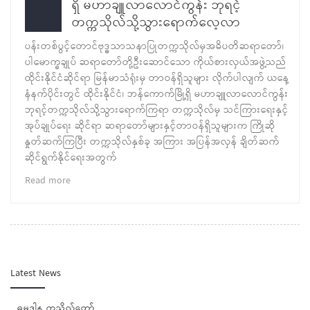
ရှိ မဟာချူလာလောင်ကွန်း ဘုရင့်
တက္ကသိုလ်သို့သွားရောက်လေ့လာ
ပန်းတစ်ပွင့်တောင်ဗုဒ္ဓသာသနာပြုတက္ကသိုလ်မှအဓိပတိဆရာတော်၊
ပါမောက္ခချုပ် ဆရာတော်တို့ဦးဆောင်သော ကိုယ်စားလှယ်အဖွဲ့သည်
ထိုင်းနိုင်ငံဆိုင်ရာ မြန်မာသံရုံးမှ တာဝန်ရှိသူများ လိုက်ပါလျက် ယနေ့
နံနက်ပိုင်းတွင် ထိုင်းနိုင်ငံ၊ ဘန်ကောက်မြို့ရှိ မဟာချူလာလောင်ကွန်း
ဘုရင့်တက္ကသိုလ်သို့သွားရောက်ကြရာ တက္ကသိုလ်မှ သင်ကြားရေးနှင့်
အုပ်ချုပ်ရေး ဆိုင်ရာ ဆရာတော်များနှင့်တာဝန်ရှိသူများက ကြိုဆို
နှုတ်ဆက်ကြပြီး တက္ကသိုလ်နှစ်ခု အကြား အပြန်အလှန် ချိတ်ဆက်
ဆိုင်ရွက်နိုင်ရေးအတွက်
Read more
Latest News
ဓမ္ဓဒါန ကုသိုလ်တော်