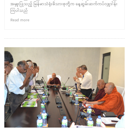
အမှူးပြုသည့် မြန်မာသံရုံးမိသားစုတို့က နေ့ဆွမ်းဆက်ကပ်လှူဒါန်း
ကြပါသည်
Read more