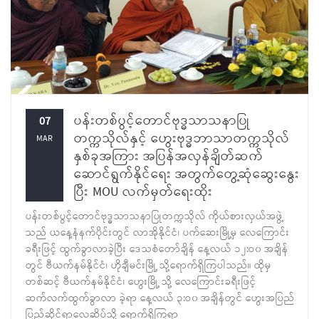
ပန်းတစ်ပွင့်တောင်ဗုဒ္ဓသာသနာပြု
07
တက္ကသိုလ်နှင့် ဟွေးဗုဒ္ဓဘာသာတက္ကသိုလ်
MAR
နှစ်ခုအကြား အပြန်အလှန်ချိတ်ဆက်
ဆောင်ရွက်နိုင်ရေး အတွက်တွေ့ဆုံဆွေးနွေး
ပြီး MOU လက်မှတ်ရေးထိုး
ပန်းတစ်ပွင့်တောင်ဗုဒ္ဓသာသနာပြုတက္ကသိုလ် ကိုယ်စားလှယ်အဖွဲ့
သည် ယနေ့နံနက်ပိုင်းတွင် လာအိုနိုင်ငံ၊ ပက်ဆေးမြို့မှ လေကြောင်း
ခရီးဖြင့် ထွက်ခွာလာခဲ့ပြီး ဒေသစံတော်ချိန် နေ့လယ် ၁၂:ဝ၀ အချိန်
တွင် ဗီယက်နမ်နိုင်ငံ၊ ဟိုချီမင်းမြို့ သို့ရောက်ရှိကြပါသည်။ ထိုမှ
တစ်ဆင့် ဗီယက်နမ်နိုင်ငံ၊ ဟွေးမြို့ သို့ လေကြောင်းခရီးဖြင့်
ဆက်လက်ထွက်ခွာလာ ခဲ့ရာ နေ့လယ် ၃:ဝ၀ အချိန်တွင် ဟွေးအပြည်
ပြည်ဆိုင်ရာလေဆိပ်သို့ ရောက်ရှိကြရာ