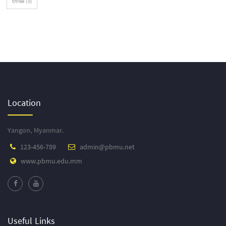
three (0)
Location
Yangon, Myanmar.
123-456-789
admin@pbmu.net
www.pbmu.edu.mm
Useful Links