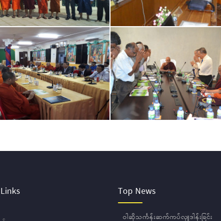
 Links
Top News
ဝါဆိုသင်္ကန်းဆက်ကပ်လှူဒါန်းခြင်း