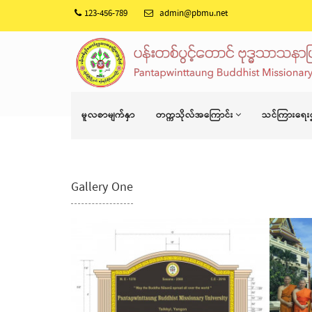
123-456-789
admin@pbmu.net
မူလစာမျက်နှာ
တက္ကသိုလ်အကြောင်း
သင်ကြားရေး
Gallery One