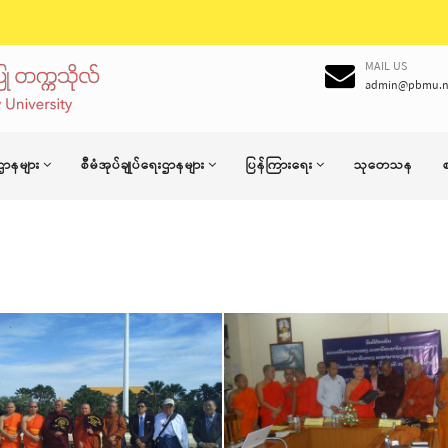
MAIL US
admin@pbmu.n
ဌာနများ
စီမံအုပ်ချုပ်ရေးဌာနများ
ပြန်ကြားရေး
သုတေသန